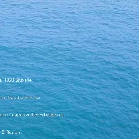
e, 1020 Bruxelle.
anat traditionnel aux
ns d' autres voileries belges et
Diffusion .