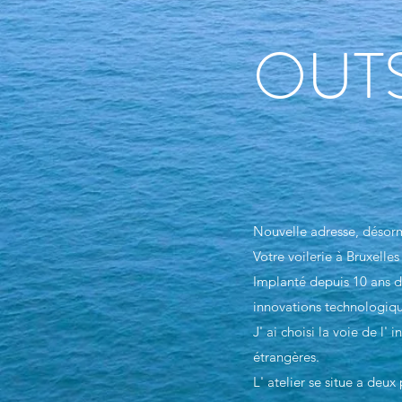
OUTS
Nouvelle adresse, désorma
Votre voilerie à Bruxelles
Implanté depuis 10 ans dan
innovations technologiqu
J' ai choisi la voie de l
étrangères.
L' atelier se situe a de