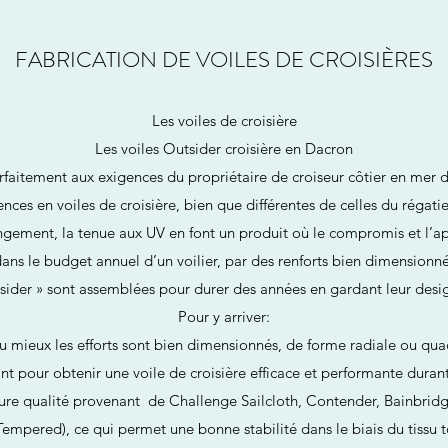
FABRICATION DE VOILES DE CROISIÈRES
Les voiles de croisière
Les voiles Outsider croisière en Dacron
faitement aux exigences du propriétaire de croiseur côtier en mer 
gences en voiles de croisière, bien que différentes de celles du régati
llongement, la tenue aux UV en font un produit où le compromis et l’ap
ans le budget annuel d’un voilier, par des renforts bien dimensionnés
tsider » sont assemblées pour durer des années en gardant leur desig
Pour y arriver:
 au mieux les efforts sont bien dimensionnés, de forme radiale ou qu
nt pour obtenir une voile de croisière efficace et performante dura
eure qualité provenant de Challenge Sailcloth, Contender, Bainbrid
empered), ce qui permet une bonne stabilité dans le biais du tissu 