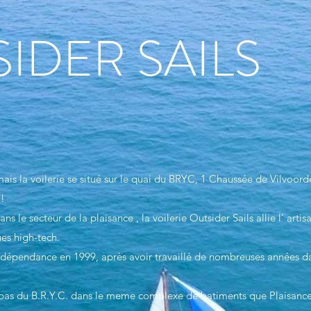
IDER SAILS
is la voilerie se situé sur le quai du BRYC, 1 Chaussée de Vilvoord
 !
s le secteur de la plaisance , la voilerie Outsider Sails allie l' artis
es high-tech.
' indépendance en 1999, après avoir travaillé de nombreuses années da
ux pas du B.R.Y.C. dans le meme complexe de batiments que Plaisance 