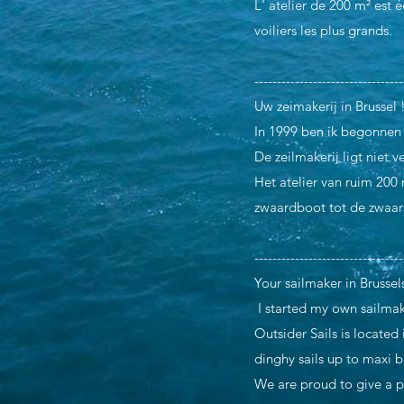
L' atelier de 200 m² est 
voiliers les plus grands.
---------------------------------
Uw zeimakerij in Brussel 
In 1999 ben ik begonnen m
De zeilmakerij ligt niet 
Het atelier van ruim 200
zwaardboot tot de zwaar
---------------------------------
Your sailmaker in Brussel
I started my own sailmak
Outsider Sails is located
dinghy sails up to maxi 
We are proud to give a pe