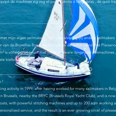
équipé de machines zig-zag et points droits à longs bras , de quoi tra
-----------------------------------------------
!
et mijn eigen zeilmakerij, na 7 jaar ervaring bij andere zeilmakers 
ver van de Bruxelles Royal Yacht Club, in de zelfde pand met Plaisance
 m² is volledig uitgerust met lichte en zware lange-arm stikmachines
ste kielboten te kunnen werken.
-----------------------------------------------
s !
ing activity in 1999, after having worked for many sailmakers in Be
 in Brussels, nearby the BRYC (Brussels Royal Yacht Club), and is now
boats, with powerful stitching machines and up to 200 sqm working a
rsonalised service, and the result is an ever growing circel of please