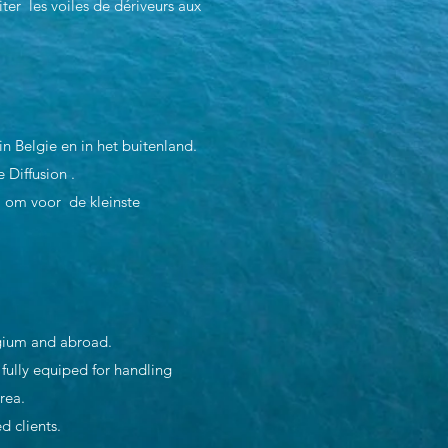
iter les voiles de dériveurs aux
in Belgie en in het buitenland.
 Diffusion .
 , om voor de kleinste
lgium and abroad.
 fully equiped for handling
rea.
d clients.